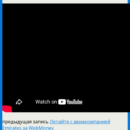
предыдущая запись
Летайте с авиакомпанией
Emirates за WebMoney