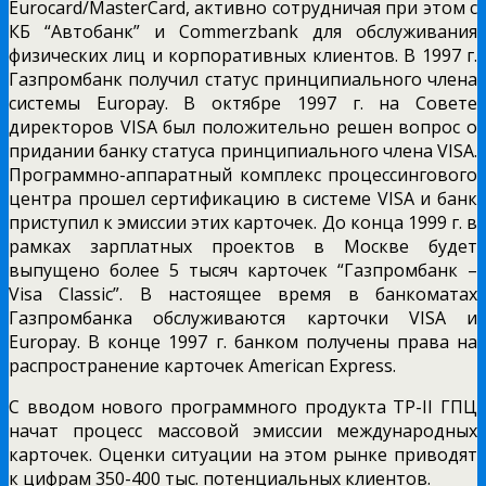
Eurocard/MasterCard, активно сотрудничая при этом с
КБ “Автобанк” и Commerzbank для обслуживания
физических лиц и корпоративных клиентов. В 1997 г.
Газпромбанк получил статус принципиального члена
системы Europay. В октябре 1997 г. на Совете
директоров VISA был положительно решен вопрос о
придании банку статуса принципиального члена VISA.
Программно-аппаратный комплекс процессингового
центра прошел сертификацию в системе VISA и банк
приступил к эмиссии этих карточек. До конца 1999 г. в
рамках зарплатных проектов в Москве будет
выпущено более 5 тысяч карточек “Газпромбанк –
Visa Classic”. В настоящее время в банкоматах
Газпромбанка обслуживаются карточки VISA и
Europay. В конце 1997 г. банком получены права на
распространение карточек American Express.
С вводом нового программного продукта ТР-II ГПЦ
начат процесс массовой эмиссии международных
карточек. Оценки ситуации на этом рынке приводят
к цифрам 350-400 тыс. потенциальных клиентов.