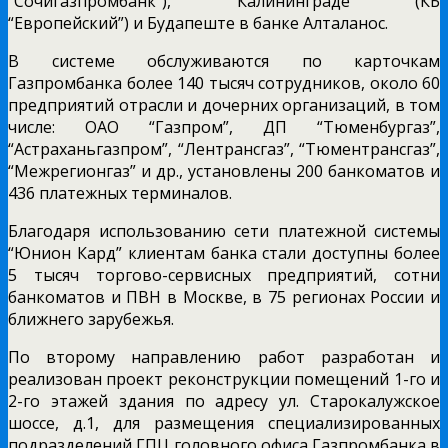
“Сочигазпромбанк”), Калининграде (КБ
“Европейский”) и Будапеште в банке Алталанос.
В системе обслуживаются по карточкам
Газпромбанка более 140 тысяч сотрудников, около 60
предприятий отрасли и дочерних организаций, в том
числе: ОАО “Газпром”, ДП “Тюменбургаз”,
“Астраханьгазпром”, “Лентрансгаз”, “Тюментрансгаз”,
“Межрегионгаз” и др., установлены 200 банкоматов и
436 платежных терминалов.
Благодаря использованию сети платежной системы
“Юнион Кард” клиентам банка стали доступны более
5 тысяч торгово-сервисных предприятий, сотни
банкоматов и ПВН в Москве, в 75 регионах России и
ближнего зарубежья.
По второму направлению работ разработан и
реализован проект реконструкции помещений 1-го и
2-го этажей здания по адресу ул. Старокалужское
шоссе, д.1, для размещения специализированных
подразделений ГПЦ головного офиса Газпромбанка в