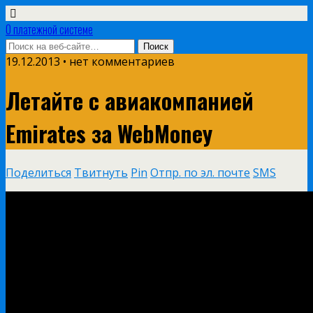
О платежной системе
19.12.2013 • нет комментариев
Летайте с авиакомпанией
Emirates за WebMoney
Поделиться
Твитнуть
Pin
Отпр. по эл. почте
SMS