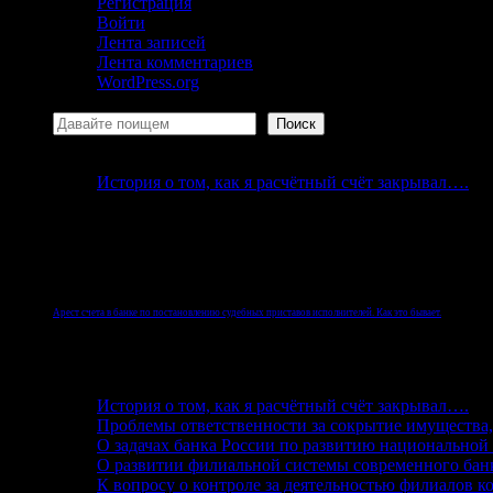
Регистрация
Войти
Лента записей
Лента комментариев
WordPress.org
Поиск
Поиск
История о том, как я расчётный счёт закрывал….
Но реалии Российской Федерации таковы, что быва
физического лица.
Арест счета в банке по постановлению судебных приставов исполнителей. Как это бывает.
После начала исполнительного производства
судебные приставы
, согласно законодательству Росс
История о том, как я расчётный счёт закрывал….
Проблемы ответственности за сокрытие имущества
О задачах банка России по развитию национальной
О развитии филиальной системы современного бан
К вопросу о контроле за деятельностью филиалов к