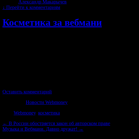
Автор:
Александр Макарычев
|
09.12.2013 · 11:13
↓
Перейти к комментариям
Косметика за вебмани
Мы много рассматривали позиций, которые продаются за вебм
Конечно же ответ меня не разочаровал. Пройдя в каталог веб
большое количество разных косметических средств от класса 
Чего тут только нет, и помада и духи, одеколоны, пудры, та
средств для детей.
Перед новогодними праздниками я увидел большой выбор пода
обязательно отметить, что большинство из того, что я увиде
Оставить комментарий
Категория
Новости Webmoney
Теги
Webmoney
,
косметика
←
В России обостряется закон об авторском праве
Музыка и Вебмани. Давно дружат!
→