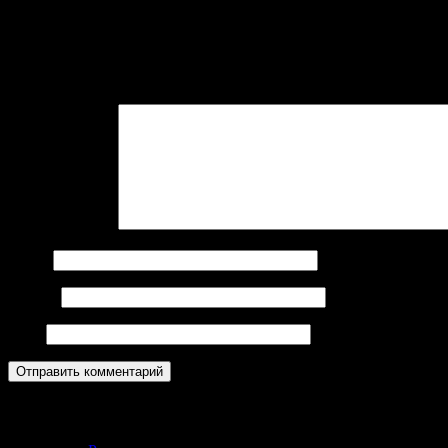
Добавить комментарий
Войти с помощью:
Ваш адрес email не будет опубликован.
Обязательные поля пом
Комментарий
*
Имя
*
Email
*
Сайт
Кабинет