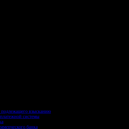
ют ситуации, когда, например, банк отказывается расторгнут
ийской Федерации, начинают ряд мероприятий по взысканию денег с должника.
, подлежащего взысканию
 платежной системы
ка
оммерческого банка