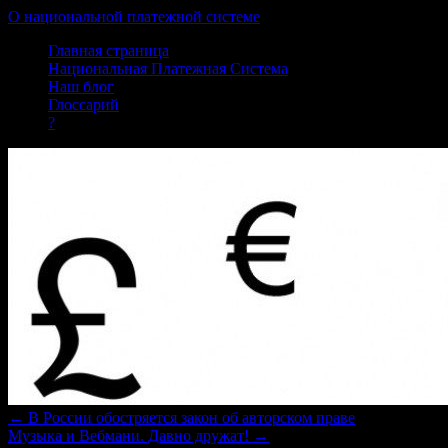
О национальной платежной системе
Skip
Главная страница
to
Национальная Платежная Система
content
Наш блог
Глоссарий
?
←
В России обостряется закон об авторском праве
Музыка и Вебмани. Давно дружат!
→