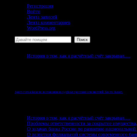
Регистрация
Войти
Лента записей
Лента комментариев
WordPress.org
Поиск
Поиск
История о том, как я расчётный счёт закрывал….
Но реалии Российской Федерации таковы, что быва
физического лица.
Арест счета в банке по постановлению судебных приставов исполнителей. Как это бывает.
После начала исполнительного производства
судебные приставы
, согласно законодательству Росс
История о том, как я расчётный счёт закрывал….
Проблемы ответственности за сокрытие имущества
О задачах банка России по развитию национальной
О развитии филиальной системы современного бан