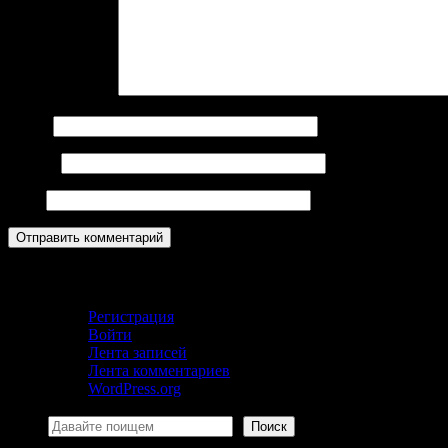
Комментарий
*
Имя
*
Email
*
Сайт
Кабинет
Регистрация
Войти
Лента записей
Лента комментариев
WordPress.org
Поиск
Поиск