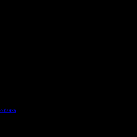
ь договор и отказывается закрывать расчетный счет
о банка