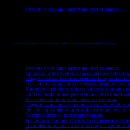
История о том, как я расчётный счёт закрывал….
Но реалии Российской Федерации таковы, что быва
физического лица.
Арест счета в банке по постановлению судебных приставов исполнителей. Как это бывает.
После начала исполнительного производства
судебные приставы
, согласно законодательству Росс
История о том, как я расчётный счёт закрывал….
Проблемы ответственности за сокрытие имущества
О задачах банка России по развитию национальной
О развитии филиальной системы современного бан
К вопросу о контроле за деятельностью филиалов к
Система безналичных расчетов на основе пластико
Коммерческий банк и программа партнерства
Создание зональных центров — неотъемлемый этап
Организация информационной сети зонального цен
Торговые системы на фондовом рынке
Российский фондовый рынок на современном этапе
Технический анализ как составляющая качественно