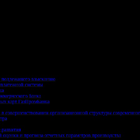
ют ситуации, когда, например, банк отказывается расторгнут
ийской Федерации, начинают ряд мероприятий по взысканию денег с должника.
, подлежащего взысканию
 платежной системы
ка
оммерческого банка
вых карт ГазПромБанка
 в совершенствовании организационной структуры современног
тра
 развития
й оценки и прогноза отчетных параметров производства