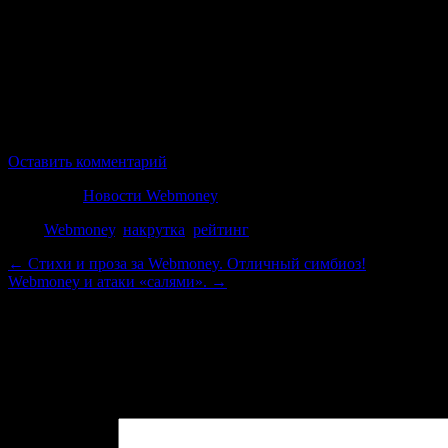
Многие пользователи спросят, а что мне за это будет? Многи
не найти. Однако это не означает, что их нет. Несколько л
сервиса. Нет, Саппорт их не заблокировал, а просто обнулил
Например, если раньше БЛ мог увеличиться от транзакции в 
предложения по накрутке этого параметра и почти свело на нет
Потому выскажу свои рекомендации — не надо заниматься тако
занимались такой деятельностью и накручивали себе параметр 
Оставить комментарий
Категория
Новости Webmoney
Теги
Webmoney
,
накрутка
,
рейтинг
←
Стихи и проза за Webmoney. Отличный симбиоз!
Webmoney и атаки «салями».
→
Добавить комментарий
Войти с помощью:
Ваш адрес email не будет опубликован.
Обязательные поля пом