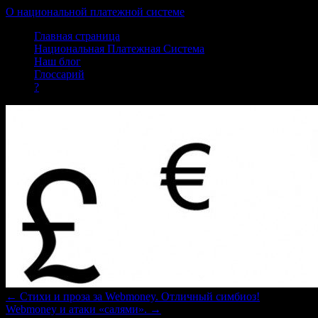
О национальной платежной системе
Skip
Главная страница
to
Национальная Платежная Система
content
Наш блог
Глоссарий
?
←
Стихи и проза за Webmoney. Отличный симбиоз!
Webmoney и атаки «салями».
→