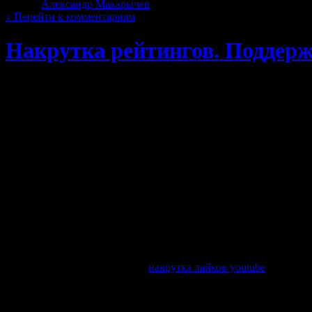
Автор:
Александр Макарычев
|
16.01.2014 · 13:18
↓
Перейти к комментариям
Накрутка рейтингов. Поддерж
Очень часто на форумах и сервисах вопрос/ответ можно ув
разобраться.
С начала стоит понять, что же такое Bl и что отображает да
которая высчитывается на основе данных о продолжительнос
объеме проведенных трансакций, наличии претензий или полож
Итак мы видим, что Bl — показатель бизнес деятельности в си
показателя Bl. Если средства проходить перестанут, то это п
равен нулю со временем, а не, к примеру, по причине блокиро
Накрутка BL webmoney
Так теперь ответим на главный вопрос — можно ли накручи
показатель отражал настоящую деятельность того или иного п
таких параметров, к примеру
накрутка лайков youtube
, ни одни
Санкции за накрутку