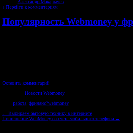
Автор:
Александр Макарычев
|
03.12.2013 · 14:25
↓
Перейти к комментариям
Популярность Webmoney у фр
Популярность Webmoney у фрилансеров уже превышает все во
общедоступность этой платежной системы, ее удобство и боль
заказов и покупателей. Разработки дизайна, написание скр
предложением на рынке фриланс услуг.
Фрилансер должен понимать, что помимо предлагаемой услуг
работы без малейших усилий. Так же грамотные пользователи 
ее, даже в оффлайновом суде.
Оставить комментарий
Категория
Новости Webmoney
Теги
работа
,
фриланс?webmoney
←
Выбираем бытовую технику в интернете
Пополнение WebMoney со счета мобильного телефона
→
Добавить комментарий