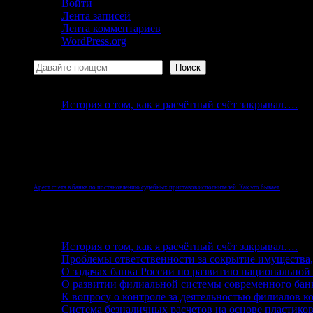
Войти
Лента записей
Лента комментариев
WordPress.org
Поиск
Поиск
История о том, как я расчётный счёт закрывал….
Но реалии Российской Федерации таковы, что быва
физического лица.
Арест счета в банке по постановлению судебных приставов исполнителей. Как это бывает.
После начала исполнительного производства
судебные приставы
, согласно законодательству Росс
История о том, как я расчётный счёт закрывал….
Проблемы ответственности за сокрытие имущества
О задачах банка России по развитию национальной
О развитии филиальной системы современного бан
К вопросу о контроле за деятельностью филиалов к
Система безналичных расчетов на основе пластико