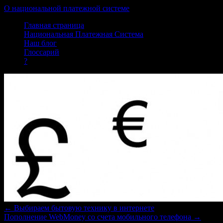
О национальной платежной системе
Skip
Главная страница
to
Национальная Платежная Система
content
Наш блог
Глоссарий
?
←
Выбираем бытовую технику в интернете
Пополнение WebMoney со счета мобильного телефона
→