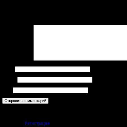
Войти с помощью:
Ваш адрес email не будет опубликован.
Обязательные поля пом
Комментарий
*
Имя
*
Email
*
Сайт
Кабинет
Регистрация