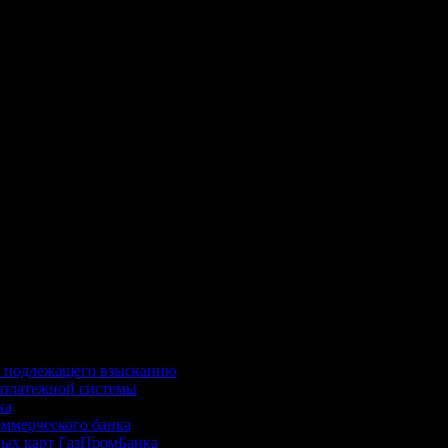
ют ситуации, когда, например, банк отказывается расторгнут
ийской Федерации, начинают ряд мероприятий по взысканию денег с должника.
, подлежащего взысканию
 платежной системы
ка
оммерческого банка
вых карт ГазПромБанка