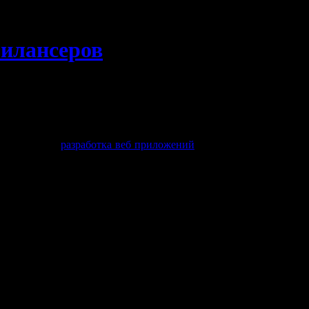
илансеров
зможные, даже самые радужные, рейтинги. Вебмани подключает
шое количество (более 20 миллионов) пользователей — это все 
иптов и доработки сайтов, написание текстов, создание сайт
и, например,
разработка веб приложений
он должен обеспечить 
системы вебмани часто используют сервисы вебмани, которые по