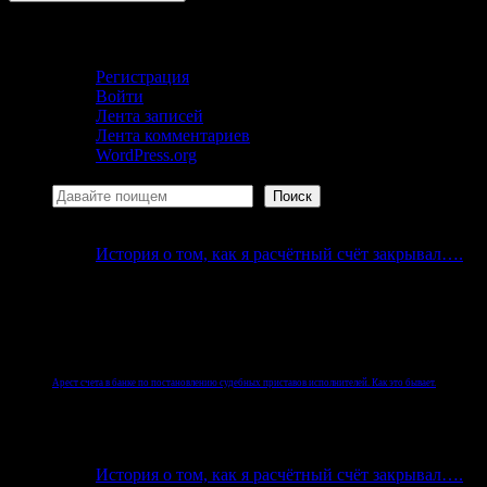
Кабинет
Регистрация
Войти
Лента записей
Лента комментариев
WordPress.org
Поиск
Поиск
История о том, как я расчётный счёт закрывал….
Но реалии Российской Федерации таковы, что быва
физического лица.
Арест счета в банке по постановлению судебных приставов исполнителей. Как это бывает.
После начала исполнительного производства
судебные приставы
, согласно законодательству Росс
История о том, как я расчётный счёт закрывал….