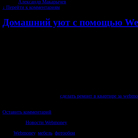
Автор:
Александр Макарычев
|
20.11.2013 · 14:42
↓
Перейти к комментариям
Домашний уют с помощью We
За последние 10 лет развитие платежных систем в России,
должным создать собственный интернет магазин, где она могла
Не обошли данную область и коммерческие организации, заним
элитных штор для окон, карнизов и постельного белья. Сайты п
Крупнейшие в интернете торговые площадки предлагают для 
Очень большое развитие получила продажа картин, в том чис
интернет-магазинов огромное количество от, например, Эльдор
Мы уже писали ранее, что
сделать ремонт в квартире за webm
владелец квартиры может не выходя из дома не только выбрать 
Оставить комментарий
Категория
Новости Webmoney
Теги
Webmoney
,
мебель
,
фотообои