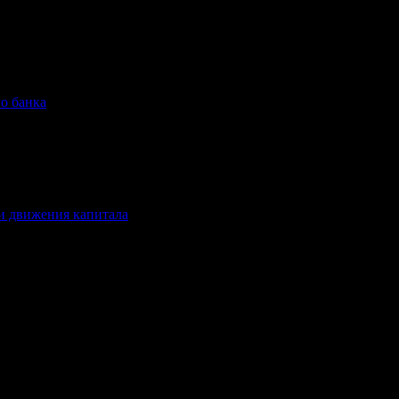
о банка
и движения капитала
мира. Финансовая информация, статьи, новости