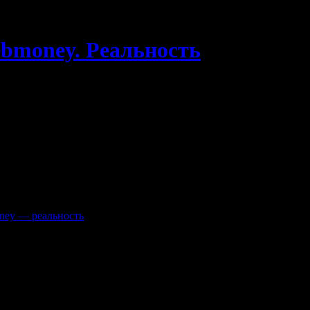
bmoney. Реальность
 в том числе ПС Webmoney движется семимильными шагами. Уж
 бы продавать онлайн свои товары или услуги.
ающиеся продажей мебели и товаров для дома. Интернет магазин
естрят рекомендациями не просто купить, но и посетить салон ш
квартиры любые товары.
ле фотообоев и гобеленов. Предложений можно найти в интерн
адо до Холодильник.ру.
oney — реальность
, обустроить уют в доме, оказывается тоже не 
понравишуюся вещь в интеренете, но и сразу ее купить.