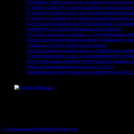
Проблемы ответственности за сокрытие имущества
О задачах банка России по развитию национальной
О развитии филиальной системы современного бан
К вопросу о контроле за деятельностью филиалов к
Система безналичных расчетов на основе пластико
Коммерческий банк и программа партнерства
Создание зональных центров — неотъемлемый этап
Организация информационной сети зонального цен
Торговые системы на фондовом рынке
Российский фондовый рынок на современном этапе
Технический анализ как составляющая качественно
Международный опыт реструктуризации банковски
Риски в банковском предпринимательстве
Проблема совершенствования взаимоотношений в с
О национальной платежной системе
· сайт о национальной пла