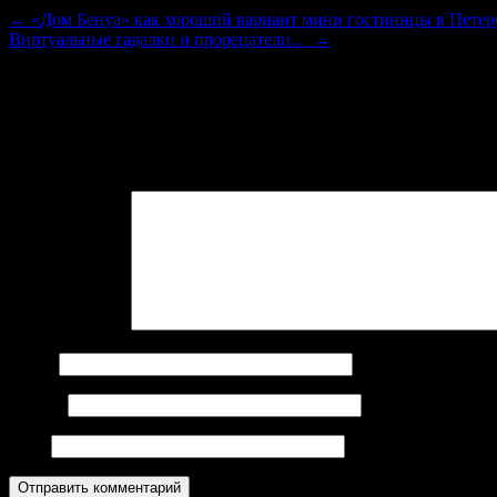
←
«Дом Бенуа» как хороший вариант мини гостиницы в Петер
Виртуальные гадалки и прорецатели…
→
Добавить комментарий
Войти с помощью:
Ваш адрес email не будет опубликован.
Обязательные поля пом
Комментарий
*
Имя
*
Email
*
Сайт