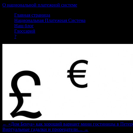
О национальной платежной системе
Skip
Главная страница
to
Национальная Платежная Система
content
Наш блог
Глоссарий
?
←
«Дом Бенуа» как хороший вариант мини гостиницы в Петер
Виртуальные гадалки и прорецатели…
→