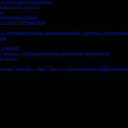
, подлежащего взысканию
 платежной системы
ка
оммерческого банка
вых карт ГазПромБанка
 в совершенствовании организационной структуры современног
тра
 развития
й оценки и прогноза отчетных параметров производства
х систем
истеме “клиент — банк” как средства повышения эффективност
тежной системе России, а так же о других платежных системах 