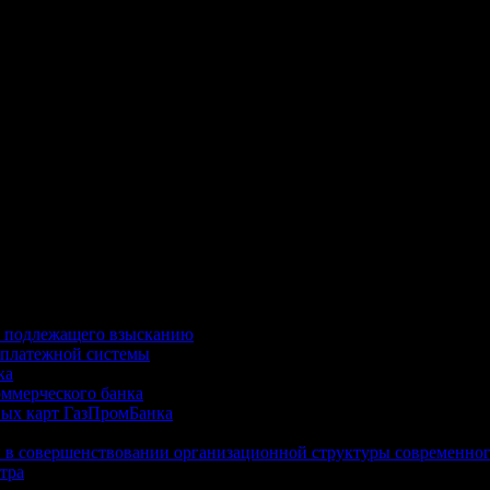
ют ситуации, когда, например, банк отказывается расторгнут
ийской Федерации, начинают ряд мероприятий по взысканию денег с должника.
, подлежащего взысканию
 платежной системы
ка
оммерческого банка
вых карт ГазПромБанка
 в совершенствовании организационной структуры современног
тра