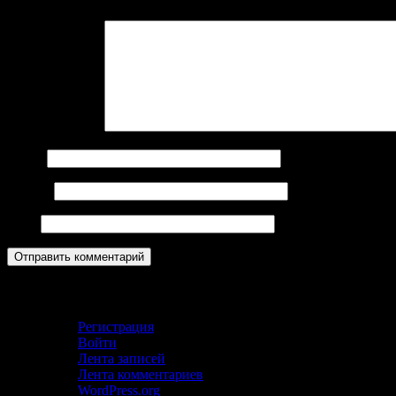
Комментарий
*
Имя
*
Email
*
Сайт
Кабинет
Регистрация
Войти
Лента записей
Лента комментариев
WordPress.org