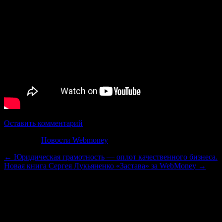
Оставить комментарий
Категория
Новости Webmoney
←
Юридическая грамотность — оплот качественного бизнеса.
Новая книга Сергея Лукьяненко «Застава» за WebMoney
→
Добавить комментарий
Войти с помощью:
Ваш адрес email не будет опубликован.
Обязательные поля пом