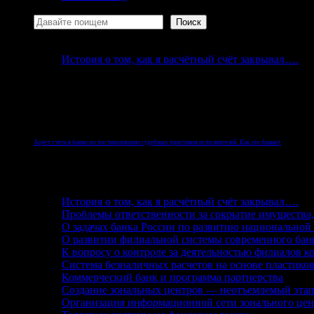
Поиск
Поиск
История о том, как я расчётный счёт закрывал….
Но реалии Российской Федерации таковы, что быва
физического лица.
Арест счета в банке по постановлению судебных приставов исполнителей. Как это бывает.
После начала исполнительного производства
судебные приставы
, согласно законодательству Росс
История о том, как я расчётный счёт закрывал….
Проблемы ответственности за сокрытие имущества
О задачах банка России по развитию национальной
О развитии филиальной системы современного бан
К вопросу о контроле за деятельностью филиалов к
Система безналичных расчетов на основе пластико
Коммерческий банк и программа партнерства
Создание зональных центров — неотъемлемый этап
Организация информационной сети зонального цен