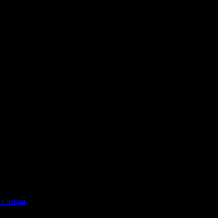
ь договор и отказывается закрывать расчетный счет
о банка