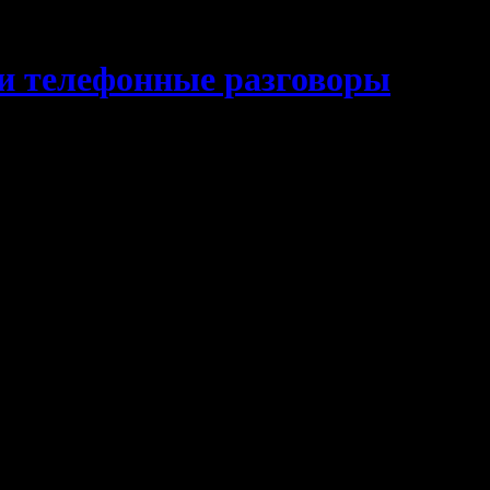
и телефонные разговоры
вести между собой частные защищенные телефонные разговоры 
oney Voice, запустите его и нажмите кнопку «Зарегистриров
онтактов.
, стойких ко взлому алгоритмов, и практически исключает в
 взимается.
.52 и выше для Android.