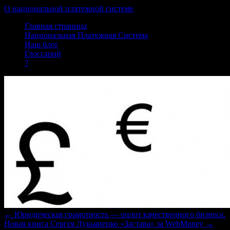
О национальной платежной системе
Skip
Главная страница
to
Национальная Платежная Система
content
Наш блог
Глоссарий
?
←
Юридическая грамотность — оплот качественного бизнеса.
Новая книга Сергея Лукьяненко «Застава» за WebMoney
→