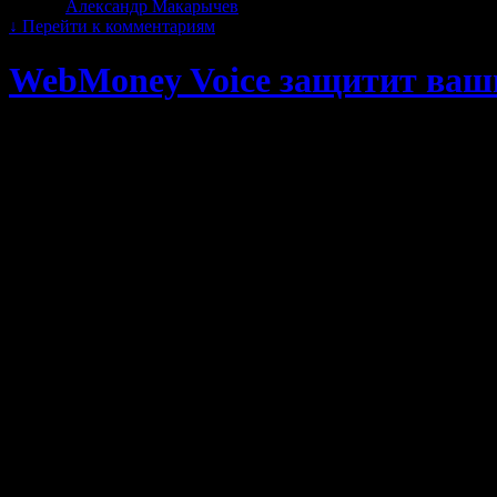
Автор:
Александр Макарычев
|
06.11.2013 · 01:04
↓
Перейти к комментариям
WebMoney Voice защитит ваш
Участники системы WebMoney Transfer получили возможность 
Для использования новой функции скачайте дополнение WebM
осуществлять защищенные звонки корреспондентам из списка к
WebMoney Voice кодирует данные с использованием надежных
лицами в любых сетях передачи данных.
За использование сервиса системой WebMoney Transfer плата не
WebMoney Voice работает с WebMoney Keeper Mobile версии 3.0
Скачать WebMoney Voice в Google Play.
Больше на: