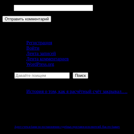
Сайт
Кабинет
Регистрация
Войти
Лента записей
Лента комментариев
WordPress.org
Поиск
Поиск
История о том, как я расчётный счёт закрывал….
Но реалии Российской Федерации таковы, что быва
физического лица.
Арест счета в банке по постановлению судебных приставов исполнителей. Как это бывает.
После начала исполнительного производства
судебные приставы
, согласно законодательству Росс