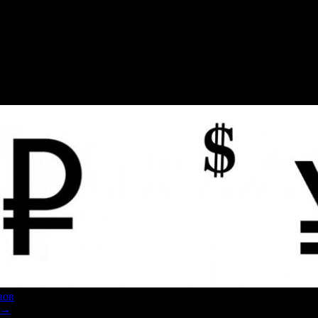
нов
→