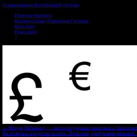
О национальной платежной системе
Skip
Главная страница
to
Национальная Платежная Система
content
Наш блог
Глоссарий
?
←
Форум Webmoney — место поддержки новичков и бизнесме
Не возвраты кредитов онлайн. Проблема, требующая решений.