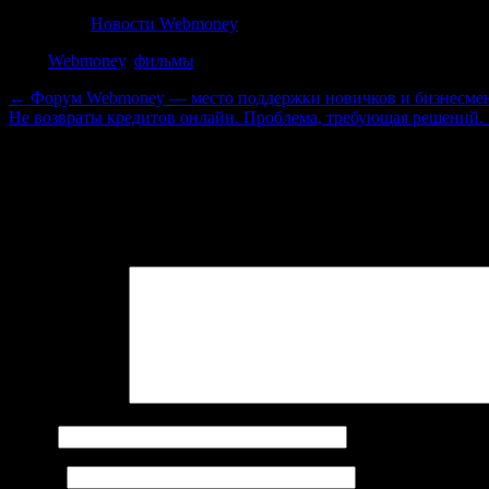
Категория
Новости Webmoney
Теги
Webmoney
,
фильмы
←
Форум Webmoney — место поддержки новичков и бизнесме
Не возвраты кредитов онлайн. Проблема, требующая решений.
Добавить комментарий
Войти с помощью:
Ваш адрес email не будет опубликован.
Обязательные поля пом
Комментарий
*
Имя
*
Email
*