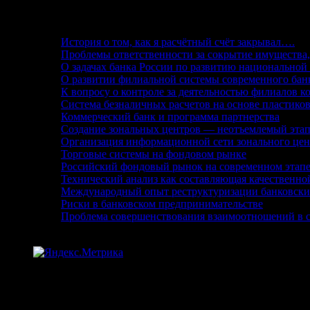
История о том, как я расчётный счёт закрывал….
Проблемы ответственности за сокрытие имущества
О задачах банка России по развитию национальной
О развитии филиальной системы современного бан
К вопросу о контроле за деятельностью филиалов к
Система безналичных расчетов на основе пластико
Коммерческий банк и программа партнерства
Создание зональных центров — неотъемлемый этап
Организация информационной сети зонального цен
Торговые системы на фондовом рынке
Российский фондовый рынок на современном этапе
Технический анализ как составляющая качественно
Международный опыт реструктуризации банковски
Риски в банковском предпринимательстве
Проблема совершенствования взаимоотношений в с