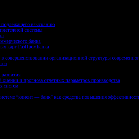
, подлежащего взысканию
 платежной системы
ка
оммерческого банка
вых карт ГазПромБанка
 в совершенствовании организационной структуры современног
тра
 развития
й оценки и прогноза отчетных параметров производства
х систем
истеме “клиент — банк” как средства повышения эффективност